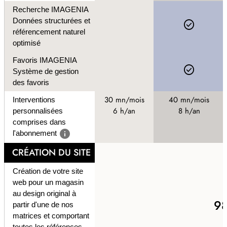
Recherche IMAGENIA
Données structurées et
check_circle
référencement naturel
optimisé
Favoris IMAGENIA
check_circle
Système de gestion
des favoris
30 mn/mois
40 mn/mois
Interventions
6 h/an
8 h/an
personnalisées
comprises dans
info
l'abonnement
CRÉATION DU SITE
Création de votre site
web pour un magasin
au design original à
9
partir d'une de nos
matrices et comportant
toutes les références