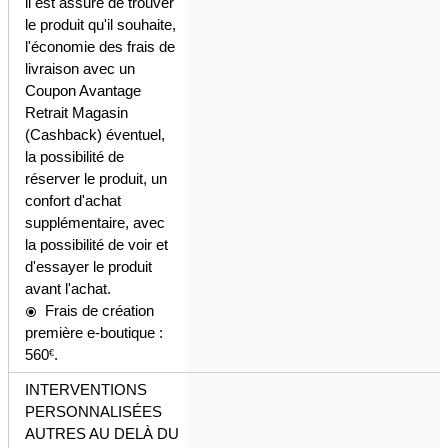
il est assuré de trouver
le produit qu'il souhaite,
l'économie des frais de
livraison avec un
Coupon Avantage
Retrait Magasin
(Cashback) éventuel,
la possibilité de
réserver le produit, un
confort d'achat
supplémentaire, avec
la possibilité de voir et
d'essayer le produit
avant l'achat.
Frais de création
radio_button_checked
première e-boutique :
560
.
€
INTERVENTIONS
PERSONNALISÉES
AUTRES AU DELÀ DU