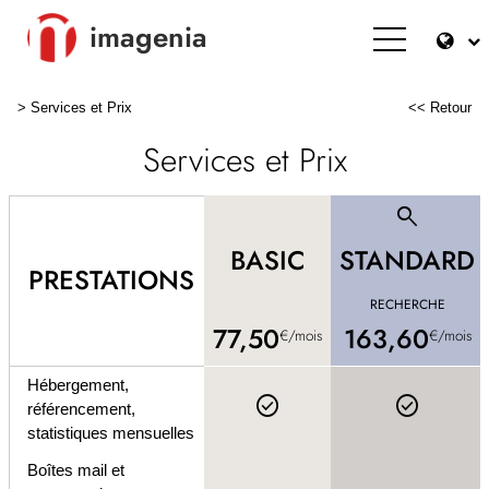
imagenia
>
Services et Prix
<< Retour
Services et Prix
search
BASIC
STANDARD
PRESTATIONS
RECHERCHE
77,50
163,60
€/mois
€/mois
Hébergement,
check_circle
check_circle
référencement,
statistiques mensuelles
Boîtes mail et