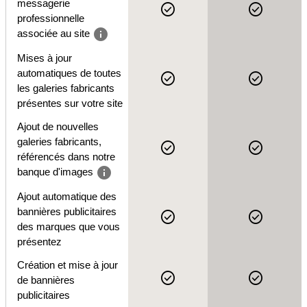
messagerie
check_circle
check_circle
professionnelle
info
associée au site
Mises à jour
automatiques de toutes
check_circle
check_circle
les galeries fabricants
présentes sur votre site
Ajout de nouvelles
galeries fabricants,
check_circle
check_circle
référencés dans notre
info
banque d'images
Ajout automatique des
bannières publicitaires
check_circle
check_circle
des marques que vous
présentez
Création et mise à jour
check_circle
check_circle
de bannières
publicitaires