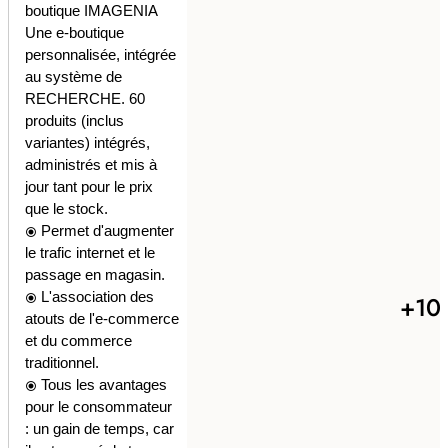
boutique IMAGENIA
Une e-boutique
personnalisée, intégrée
au système de
RECHERCHE. 60
produits (inclus
variantes) intégrés,
administrés et mis à
jour tant pour le prix
que le stock.
Permet d'augmenter
radio_button_checked
le trafic internet et le
passage en magasin.
L'association des
+10
radio_button_checked
atouts de l'e-commerce
et du commerce
traditionnel.
Tous les avantages
radio_button_checked
pour le consommateur
: un gain de temps, car