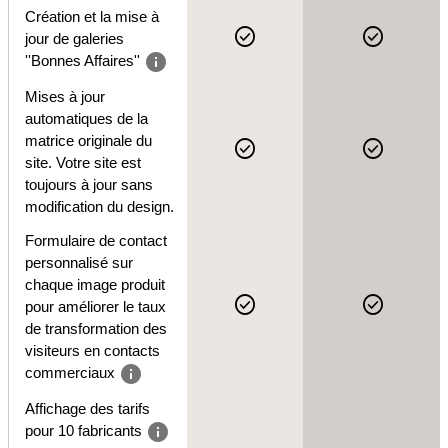
Création et la mise à
check_circle
check_circle
jour de galeries
info
''Bonnes Affaires''
Mises à jour
automatiques de la
matrice originale du
check_circle
check_circle
site. Votre site est
toujours à jour sans
modification du design.
Formulaire de contact
personnalisé sur
chaque image produit
check_circle
check_circle
pour améliorer le taux
de transformation des
visiteurs en contacts
info
commerciaux
Affichage des tarifs
info
pour 10 fabricants